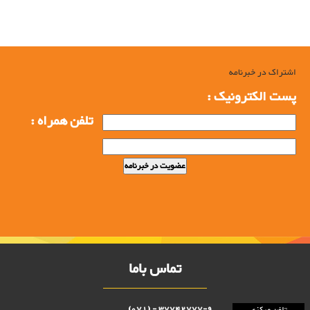
اشتراک در خبرنامه
پست الکترونیک :
تلفن همراه :
تماس باما
37742777-9 - (071)