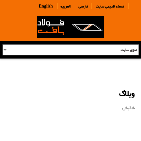
|
|
|
|
نسخه قدیمی سایت
فارسی
العربیه
English
وبلاگ
شقبش
وبلاگ
توری مش فلزی-شبکه میلگری- BRC- فولاد - شیراز- فولاد بافت