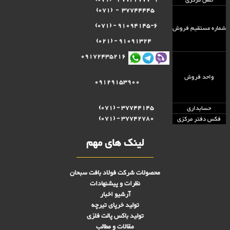
تلفن مرکزی
37744445 - (071)
91094145-6 - (071)
شماره مستقيم فروش
91091324 - (021)
09172435216
واحد فروش
09129153900
37744145 - (071)
حسابداری
37742780 - (071)
فکس دفتر مرکزی
لینک های مهم
محصولات شرکت فولاد بافت سبحان
نظرات و پیشنهادات
آرشیو اخبار
تولید خرپای تیرچه
تولید باکس پالت فلزی
مقالات و مطالب