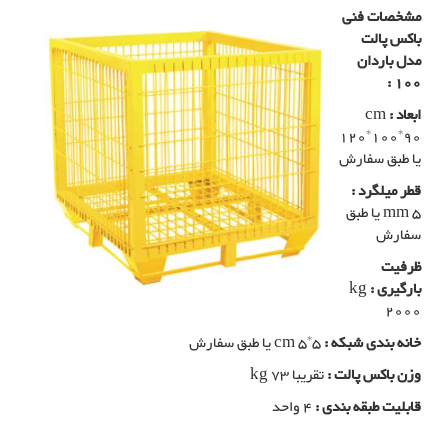
مشخصات فنی
باکس پالت
مدل باردان
100 :
ابعاد :
cm
120*100*90
یا طبق سفارش
قطر میلگرد :
mm 5 یا طبق
سفارش
ظرفیت
بارگیری :
kg
2000
خانه بندی شبکه :
cm 5*5 یا طبق سفارش
وزن باکس پالت :
تقریبا kg 73
قابلیت طبقه بندی :
4 واحد