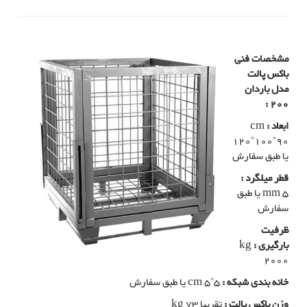
مشخصات فنی
باکس پالت
مدل باردان
200 :
ابعاد :
cm
120*100*90
یا طبق سفارش
قطر میلگرد :
mm 5 یا طبق
سفارش
ظرفیت
بارگیری :
kg
2000
خانه بندی شبکه :
cm 5*5 یا طبق سفارش
وزن باکس پالت :
تقریبا kg 73