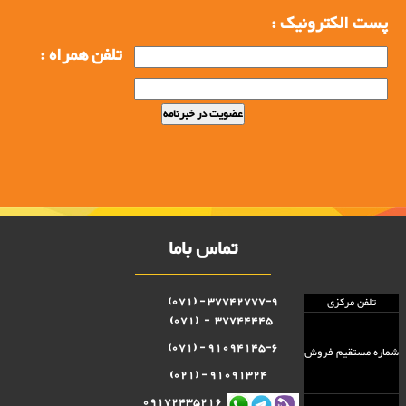
پست الکترونیک :
تلفن همراه :
تماس باما
37742777-9 - (071)
تلفن مرکزی
37744445 - (071)
91094145-6 - (071)
شماره مستقيم فروش
91091324 - (021)
09172435216