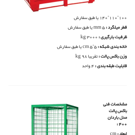
140*110*100 یا طبق سفارش
قطر میلگرد :
mm 5 یا طبق سفارش
ظرفیت بارگیری :
kg 3000
خانه بندی شبکه :
cm 5*5 یا طبق سفارش
وزن باکس پالت :
تقریبا kg 98
قابلیت طبقه بندی :
4 واحد
مشخصات فنی
باکس پالت
مدل باردان
400 :
ابعاد :
cm