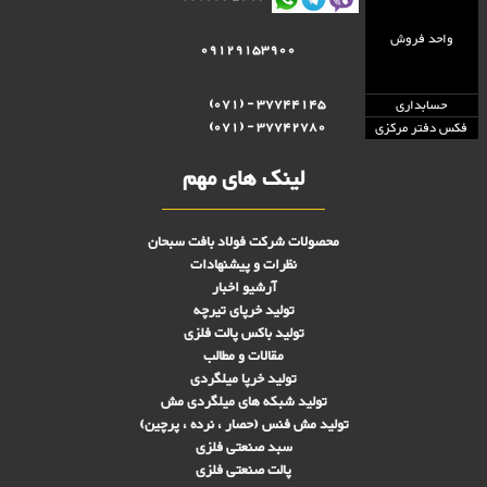
واحد فروش
09129153900
37744145 - (071)
حسابداری
37742780 - (071)
فکس دفتر مرکزی
لینک های مهم
محصولات شرکت فولاد بافت سبحان
نظرات و پیشنهادات
آرشیو اخبار
تولید خرپای تیرچه
تولید باکس پالت فلزی
مقالات و مطالب
تولید خرپا میلگردی
تولید شبکه های ميلگردی مش
تولید مش فنس (حصار ، نرده ، پرچین)
سبد صنعتی فلزی
پالت صنعتی فلزی