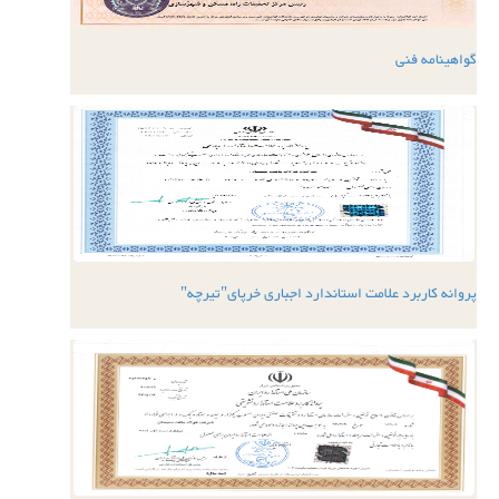
گواهینامه فنی
پروانه کاربرد علامت استاندارد اجباری خرپای"تیرچه"