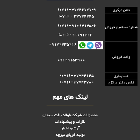
37742777-9 - (071)
تلفن مرکزی
37744445 - (071)
91094145-6 - (071)
شماره مستقيم فروش
91091324 - (021)
09172435216
واحد فروش
09129153900
37744145 - (071)
حسابداری
37742780 - (071)
فکس دفتر مرکزی
لینک های مهم
محصولات شرکت فولاد بافت سبحان
نظرات و پیشنهادات
آرشیو اخبار
تولید خرپای تیرچه