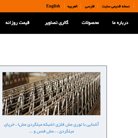
|
|
|
|
نسخه قدیمی سایت
فارسی
العربیه
English
درباره ما
محصولات
گالری تصاویر
قیمت روزانه
آشنایی با توری مش فلزی (شبکه میلگردی مش) ، خرپای
میلگردی ، ، مش فنس و ...