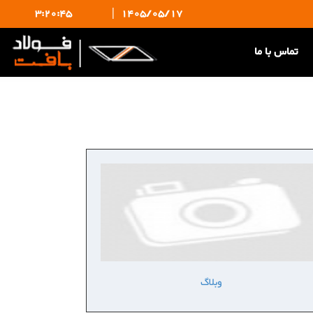
3:20:46
|
1405/05/17
تماس با ما
وبلاگ