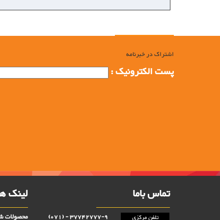
اشتراک در خبرنامه
پست الکترونیک :
تماس باما
لینک ها
محصولات شر
37742777-9 - (071)
تلفن مرکزی