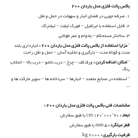
باکس پالت فلزی مدل باردان 200
1. صرفه جویی در فضای انبار و سهولت در حمل و نقل
2. قابل استفاده با جرثقیل – فورک لیفت – لیفتراک
3. ساختار مستحکم – بادوام و عمر طولانی
*
مزایا استفاده از باکس پالت فلزی مدل باردان 200 :
انبارداری بلند
مدت و کوتاه مدت – بارگیری و تخلیه آسان – حمل و نقل راحت
*
امکان اضافه کردن :
ورق کف – چرخ – درب تاشو – درب بالا – انتخاب
رنگ
* استفاده در صنایع متعدد – انبارها – سردخانه ها – سوپر مارکت ها و
...
مشخصات فنی باکس پالت فلزی مدل باردان 200 :
ابعاد :
cm 120*100*90 یا طبق سفارش
قطر میلگرد :
mm 5 یا طبق سفارش
ظرفیت بارگیری :
kg 2000