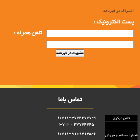
اشتراک در خبرنامه
پست الکترونیک :
تلفن همراه :
تماس باما
37742777-9 - (071)
تلفن مرکزی
37744445 - (071)
91094145-6 - (071)
شماره مستقيم فروش