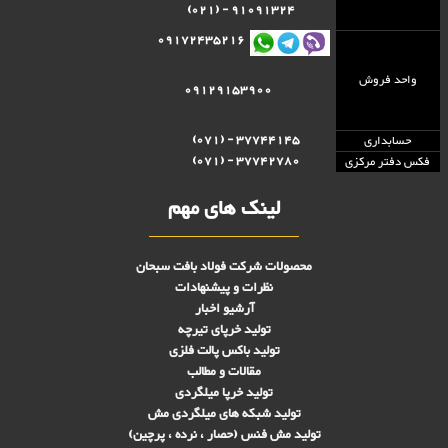
91091324 - (021)
09172435216
واحد فروش
09129153900
37744145 - (071)
حسابداری
37742780 - (071)
فکس دفتر مرکزی
لینک های مهم
محصولات شرکت فولاد بافت سبحان
نظرات و پیشنهادات
آرشیو اخبار
تولید خرپای تیرچه
تولید باکس پالت فلزی
مقالات و مطالب
تولید خرپا میلگردی
تولید شبکه های ميلگردی مش
تولید مش فنس (حصار ، نرده ، پرچین)