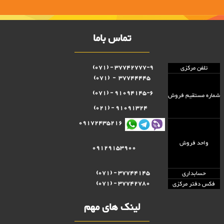
تماس باما
37742777-9 - (071)
تلفن مرکزی
37744445 - (071)
91094145-6 - (071)
شماره مستقيم فروش
91091324 - (021)
09172435216
واحد فروش
09129153900
37744145 - (071)
حسابداری
37742780 - (071)
فکس دفتر مرکزی
لینک های مهم