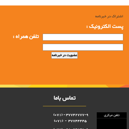
اشتراک در خبرنامه
پست الکترونیک :
تلفن همراه :
تماس باما
37742777-9 - (071)
تلفن مرکزی
37744445 - (071)