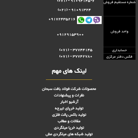
91094145-6 - (071)
شماره مستقيم فروش
91091324 - (021)
09172435216
واحد فروش
09129153900
37744145 - (071)
حسابداری
37742780 - (071)
فکس دفتر مرکزی
لینک های مهم
محصولات شرکت فولاد بافت سبحان
نظرات و پیشنهادات
آرشیو اخبار
تولید خرپای تیرچه
تولید باکس پالت فلزی
مقالات و مطالب
تولید خرپا میلگردی
تولید شبکه های ميلگردی مش