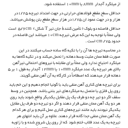
از میلگرد آجدار 8mm یا 10mm استفاده شود.
حداقل سطح مقطع فولادهای حرارتی در جهت امتداد تیرچه 1/25در
هزار و در جهت عمود ان 1/75در هزار سطح مقطع بتن پوشش میباشد.
حداقل فاصله دو بلوک ( تأمین کنندهٔ جان تیر T شکل ) 5/6cm است
ولی عملاً با توجه به این که عرض تیرچه 10cm میباشد این فاصله در
حدود 75/ cm است .
در محاسبه تیرچه ها آن را با تکیه گاه ساده حساب میکنند در این
صورت فقط ممان مثبت وسط دهانه را تحمل میکند و در تکیه گاه‌ها به
میلگرد احتیاج ندارد ولی عملاً برای مقابله با نیروهای احتمالی تیرآهن
بالای هر تیرچه یک عدد میلگرد 10mm یا 12mm آجدار به طول 1 بر 5
دهانه قرار میدهند که اصطلاحاً در کارگاه به آن آهن منفی گویند.
برای تیرچه های کناری آهن منفی باید با گونیا انجام دهیم و این خم باید
روی پل فلزی یا متصل به میلگردهای تیر بتنی باشد. همچنین در وسط
سقف اگر دو تیر چه دو طرف یک پل مقابل یکدیگر واقع شوند باید روی
هر دو یک آهن ممان منفی قرار دهند و اگر دو تیرچه دو طرف پل مقابل
یکدیگر نبودند باید مانند تیرچه‌های کناری عمل کنیم و برای هر کدام
یک آهن ممان منفی جدا گانه قرار دهند. علاوه بر آن باید انتهای هر
تیرچه به یک عدد قلاب ختم شود که از روی پل شروع شده و با زاویه