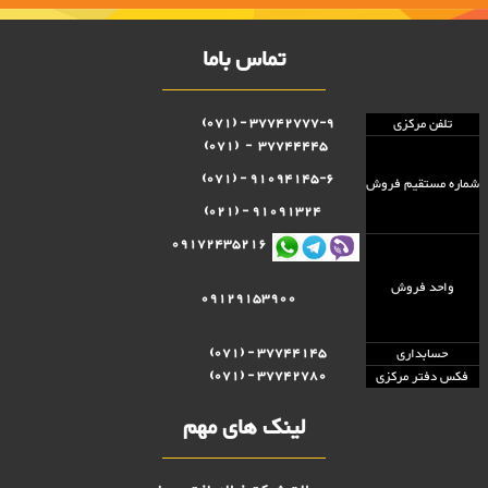
تماس باما
37742777-9 - (071)
تلفن مرکزی
37744445 - (071)
91094145-6 - (071)
شماره مستقيم فروش
91091324 - (021)
09172435216
واحد فروش
09129153900
37744145 - (071)
حسابداری
37742780 - (071)
فکس دفتر مرکزی
لینک های مهم