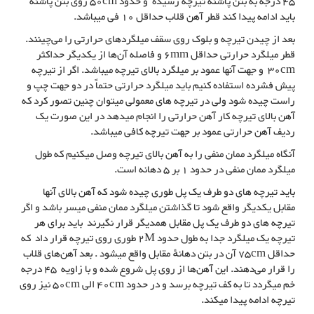
45 درجه به بتن پاشنه تیرچه رسیده و حدود 50cm روی بتن پاشنه
باید ادامه پیدا کند قطر آهن قلاب حداقل 10 فی میباشد.
بعد از چیدن تیرچه و بلوک روی سقف میلگردهای حرارتی را می‌چینند.
قطر میلگرد حرارتی حداقل 6mm و فاصله آن‌ها از یکدیگر حداکثر
30cm و جهت آنها عمود بر میلگرد بالای تیرچه میباشد. اگر از تیرچه
پیش فشرده استفاده کنیم باید میلگرد حرارتی حتماً در دو جهت چپ و
راست چیده شود ولی در تیرچه های معمولی میتوان چنین تصور کرد که
آهن بالای تیرچه کار آهن حرارتی را انجام میدهد در این صورت یک
ردیف آهن حرارتی عمود بر جهت تیرچه کافی میباشد.
آنگاه میلگرد ممان منفی را به آهن بالای تیرچه وصل میکنیم که طول
میلگرد ممان منفی در حدود 1 بر 5 دهانه است.
باید تیرچه های دو طرف یک پل طوری چیده شود که آهن بالای آنها
مقابل یکدیگر واقع شود تا گذاشتن میلگرد ممان منفی میسر باشد و اگر
تیرچه های دو طرف یک پل مقابل همدیگر قرار نگیرند باید برای هر
تیرچه یک میلگرد جدا به طول حدود 2M طوری روی تیرچه قرار داد که
حداقل 75cm آن در بتن دهانهٔ مقابل واقع میشود . بعد آهن‌های قلاب
را قرار می‌دهند. این آهن‌ها از روی پل شروع شده و با زاویه 45 درجه
خم میگردد تا به کف تیرچه برسد و در حدود 40cm الی 50cm نیز روی
تیرچه ادامه پیدا میکند.