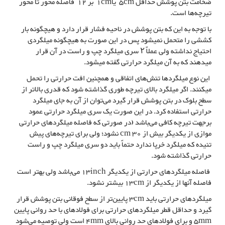
ضخامت بتن پوشش حداقل 5cm یا1cm بر 12 فاصله محور تا محور
تیرچه‌ها است.
با توجه به این که بتن پوشش در ناحیه فشار قرار دارد و هیچگونه بار
کششی را متحمل نمیشود پس در این صورت به هیچگونه میلگردی
احتیاج نداشته ولی عملاً ۲ سری میلگرد چپ و راست در آن قرار
میدهند که به آن میلگرد حرارتی گفته میشود.
این نوع میلگردها تنش‌های اتفاقی و همچنین افت حرارتی را تحمل
میکنند. اگر میلگرد بالای تیرچه طوری گذاشته شود که قدری بالاتر از
سطح بلوک در بتن پوشش قرار گیرد می‌توان از آن به جای میلگرد
حرارتی استفاده کرد. در این صورت یک سری میلگرد حرارتی عمود
برجهت تیرچه کافی می‌باشد (در صورتی که فاصله میلگردهای حرارتی
موازی از یکدیگر بیش از 30 cm نشود؛ ولی برای تیرچه‌های پیش
تنیده که میلگرد خرپا ندارد حتماً باید دو سری میلگرد چپ و راست
حرارتی گذاشته شود.
فاصله میلگردهای حرارتی از یکدیگر 13inch می‌باشد ولی بهتر است
فاصله آنها از یکدیگر از 13cm بیشتر نشود.
میلگردهای حرارتی باید 3cm پایین‌تر از سطح فوقانی بتن پوشش قرار
گیرد و حداقل قطر میلگردهای حرارتی برای فولادهای با حد روانی پایین
5mm و برای فولادهای حد روانی بالای 4mm است ولی توصیه می‌شود