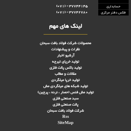
37744145 - (071)
حسابداری
37742780 - (071)
فکس دفتر مرکزی
لینک های مهم
محصولات شرکت فولاد بافت سبحان
نظرات و پیشنهادات
آرشیو اخبار
تولید خرپای تیرچه
تولید باکس پالت فلزی
مقالات و مطالب
تولید خرپا میلگردی
تولید شبکه های ميلگردی مش
تولید مش فنس (حصار ، نرده ، پرچین)
سبد صنعتی فلزی
پالت صنعتی فلزی
شرکت فولاد بافت سبحان
Rss
SiteMap