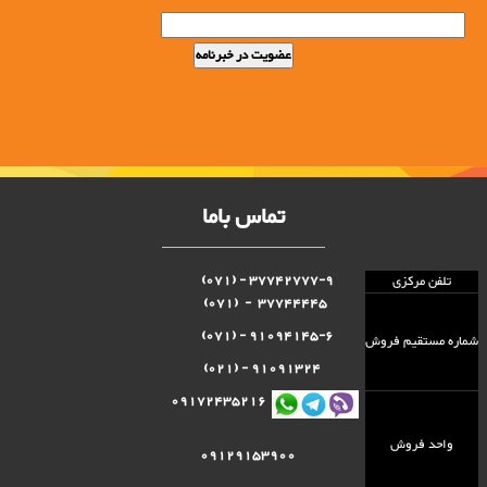
تماس باما
37742777-9 - (071)
تلفن مرکزی
37744445 - (071)
91094145-6 - (071)
شماره مستقيم فروش
91091324 - (021)
09172435216
واحد فروش
09129153900