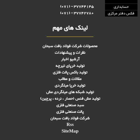
37744145 - (071)
حسابداری
37742780 - (071)
فکس دفتر مرکزی
لینک های مهم
محصولات شرکت فولاد بافت سبحان
نظرات و پیشنهادات
آرشیو اخبار
تولید خرپای تیرچه
تولید باکس پالت فلزی
مقالات و مطالب
تولید خرپا میلگردی
تولید شبکه های ميلگردی مش
تولید مش فنس (حصار ، نرده ، پرچین)
سبد صنعتی فلزی
پالت صنعتی فلزی
شرکت فولاد بافت سبحان
Rss
SiteMap