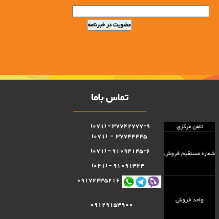
تماس باما
37742777-9 - (071)
تلفن مرکزی
37744445 - (071)
91094145-6 - (071)
شماره مستقيم فروش
91091324 - (021)
09172435216
واحد فروش
09129153900