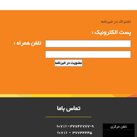
اشتراک در خبرنامه
پست الکترونیک :
تلفن همراه :
تماس باما
37742777-9 - (071)
تلفن مرکزی
37744445 - (071)