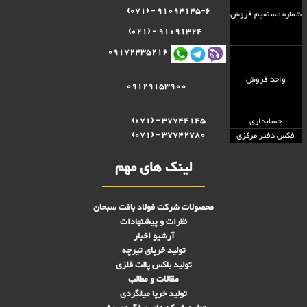
91094145-6 - (071)
شماره مستقيم فروش
91091324 - (021)
09172435216
واحد فروش
09129153900
37744145 - (071)
حسابداری
37742780 - (071)
فکس دفتر مرکزی
لینک های مهم
محصولات شرکت فولاد بافت سبحان
نظرات و پیشنهادات
آرشیو اخبار
تولید خرپای تیرچه
تولید باکس پالت فلزی
مقالات و مطالب
تولید خرپا میلگردی