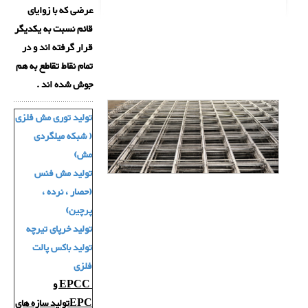
عرضی که با زوایای
قائم نسبت به یکدیگر
قرار گرفته اند و در
تمام نقاط تقاطع به هم
جوش شده اند .
تولید توری مش فلزی
( شبکه میلگردی
مش)
تولید مش فنس
(حصار ، نرده ،
پرچین)
تولید خرپای تیرچه
تولید باکس پالت
فلزی
EPCC و
EPCتولید سازه های