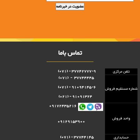
تماس باما
37742777-9 - (071)
تلفن مرکزی
37744445 - (071)
91094145-6 - (071)
شماره مستقيم فروش
91091324 - (021)
09172435216
واحد فروش
09129153900
37744145 - (071)
حسابداری