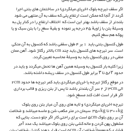
اگر سقف تیرچه بلوک (خرپای میلگردی) در ساختمان های بتنی اجرا
گردد از آنجا که ممکن است ارتفاع پلی که سقف به آن منتهی می شود
بلندتر از سقف باشد بهتر این است که اختلاف ارتفاع را در کنار پل به
وسیلهٔ بتن با زاویهٔ 45 درجه پر نموده و بقیهٔ سطح را با بتن سبک و یا
پوکه هم سطح کنیم.
طول کنسول بتنی باید 1 بر 4 طول سقفی باشد که کنسول به آن متکی
است. سر تیرچه های کنسول باید چند cm بالاتر رگلاژ شود. آهن ممان
منفی در روی کنسول باید به وسیلهٔ محاسبه تعیین گردد.
زیرا کلیه بار کنسول به وسیله همین آهن ها تحمل میگردد و باید در
حدود ۵/۲ تا ۳ برابر طول کنسول در سقف ریشه داشته باشد.
در موقع رگلاژ تیرچه یا خرپای میلگردی باید کمر تیرچه ها حدود 2cm
الی 3cm از 2 سر آن بلندتر باشد تا پس از بتن ریزی و قالب برداری
اگر قرار است افت کند مسطح شود.
تیرچه (خرپای میلگردی) و لایه های روی آن عیار بتن روی بلوک
300kg تا 350kg سیمان در متر مکعب شن و ماسه میباشد و ضخامت
آن بر روی بلوک 5cm است برای راحتی کار اگر جلو دست. بنایی که
مشغول پهن کردن و ماله کشی بتن روی بلوک میباشد یک عدد آجر
فشاری که معمولاً ضخامت آن 5cm است قرار دهند کنترل ضخامت بتن