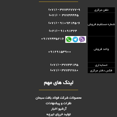
37742777-9 - (071)
تلفن مرکزی
37744445 - (071)
91094145-6 - (071)
شماره مستقيم فروش
91091324 - (021)
09172435216
واحد فروش
09129153900
37744145 - (071)
حسابداری
37742780 - (071)
فکس دفتر مرکزی
لینک های مهم
محصولات شرکت فولاد بافت سبحان
نظرات و پیشنهادات
آرشیو اخبار
تولید خرپای تیرچه