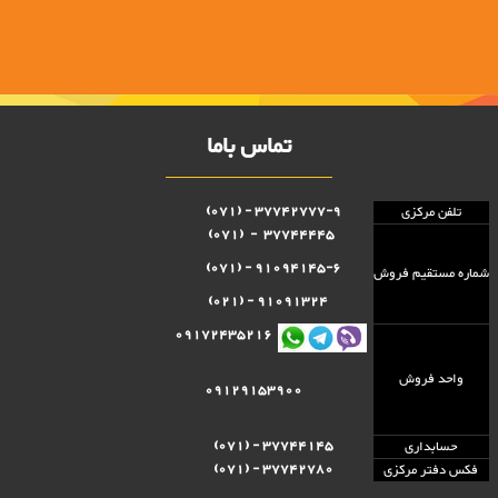
تماس باما
37742777-9 - (071)
تلفن مرکزی
37744445 - (071)
91094145-6 - (071)
شماره مستقيم فروش
91091324 - (021)
09172435216
واحد فروش
09129153900
37744145 - (071)
حسابداری
37742780 - (071)
فکس دفتر مرکزی