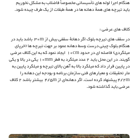
هنگام اجرا لوله های تأسیساتی مخصوصاً فاضلاب به مشکل نخوریم
باید تیرچه‌ های همهٔ دهانه ها در همهٔ طبقات از یک طرف چیده شود.
کلاف های عرضی :
در سقف های تیرچه بلوک اگر دهانهٔ سقفی بیش از 30m باشد باید در
هنگام بلوک چینی درست وسط دهانه عمود بر جهت تیرچه ها (خرپای
میلگردی) فاصله ای در حدود 10cm ایجاد نمود که به این کلاف عرضی
گویند. در این محل باید 2 عدد میلگرد به قطر 10mm یکی در بالا و یکی
در پایین قرار داد که میلگرد بالا به آهن بالای تیرچه و میلگرد پایین به
مار تحقیقات و معیارهای فنی سازمان برنامه و بودجه این دهانه را
4/2m پیشنهاد کرده است. اگر دهانه‌ای از 4/5m بیشتر باشد 2 کلاف
عرضی باید گذاشته شود.
سقف تیرچه بلوک یا سقف خرپای میلگردی در ساختمان‌های اسکلت فلزی
سقف تیرچه بلوک در ساختمان‌های اسکلت فلزی, سقف خرپای میلگردی در
ساختمان‌های اسکلت فلزی, سقف خرپای میلگردی, سقف تیرچه بلوک, سقف
خرپا, خرپا سقف, خرپا میلگردی در سقف