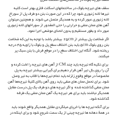
سقف های تیرچه بلوک در ساختمانهای اسکلت فلزی بهتر است کلیه
تیرها لانه زنبوری شود چرا که در این صورت بتن دو طرف پل از سوراخ
لانه زنبوری عبور کرده و به همدیگر متصل می شوند و همچنین میتوان
آهن های ممان منفی و حرارتی را حتی المقدور از سوراخهای لانه زنبوری
عبور داد و بطور مستقیم و بدون انحنای موضعی اجرا نمود.
اگر ضخامت پل بیشتر از 25cm بیشتر باشد با توجه به این که ضخامت
بتن روی بلوک 5cm باید بتن اختلاف سطح پل و بلوک با زاویه 45 درجه
ریخته شود. آنگاه این اختلاف سطح را در موقع فرش با بتن سبک پر
میکنند.
برای تکیه گاه تیرچه باید چند CM از آهن های تیرچه را لخت کرده و
آن را روی بال تیر آهن قرار دهیم برای گیرایی بیشتر تیرچه به پل
مخصوصاً در موقع وقوع زلزله باید تمام تیرچه‌ها با قلاب به تیر وصل
شود. برای تحمل ممان های منفی باید روی آهن بالای کلیهٔ تیرچه‌ها آهن
ممان منفی گذاشته شده و اگر تیرچه های دو طرف یک پل درست مقابل
همدیگر نباشند باید برای هر تیرچه یک آهن ممان منفی یک طرفه
گذاشته شود.
برای آنکه تیرچه ها یا خرپای میلگردی مقابل همدیگر واقع شوند باید
در همهٔ دهانه ها تیرچه چینی از یک سمت شروع شود و برای اینکه در