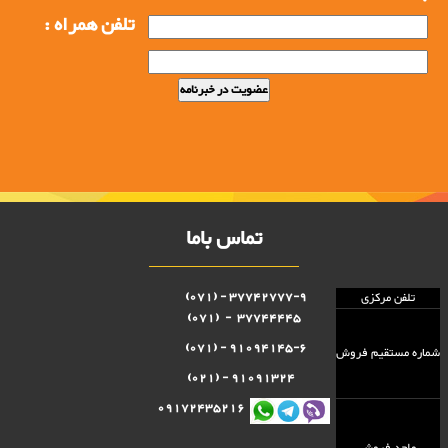
تلفن همراه :
تماس باما
37742777-9 - (071)
تلفن مرکزی
37744445 - (071)
91094145-6 - (071)
شماره مستقيم فروش
91091324 - (021)
09172435216
واحد فروش