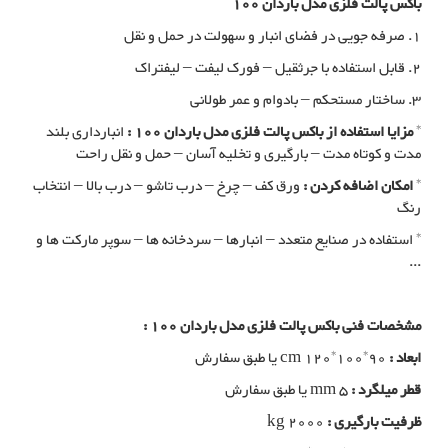
باکس پالت فلزی مدل باردان 100
1. صرفه جویی در فضای انبار و سهولت در حمل و نقل
2. قابل استفاده با جرثقیل – فورک لیفت – لیفتراک
3. ساختار مستحکم – بادوام و عمر طولانی
*
مزایا استفاده از باکس پالت فلزی مدل باردان 100 :
انبارداری بلند
مدت و کوتاه مدت – بارگیری و تخلیه آسان – حمل و نقل راحت
*
امکان اضافه کردن :
ورق کف – چرخ – درب تاشو – درب بالا – انتخاب
رنگ
* استفاده در صنایع متعدد – انبارها – سردخانه ها – سوپر مارکت ها و
...
مشخصات فنی باکس پالت فلزی مدل باردان 100 :
ابعاد :
cm 120*100*90 یا طبق سفارش
قطر میلگرد :
mm 5 یا طبق سفارش
ظرفیت بارگیری :
kg 2000