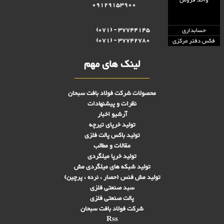
09129153900
37744145 - (071)
حسابداری
37742780 - (071)
فکس دفتر مرکزی
لینک های مهم
محصولات شرکت فولاد بافت سبحان
نظرات و پیشنهادات
آرشیو اخبار
تولید خرپای تیرچه
تولید باکس پالت فلزی
مقالات و مطالب
تولید خرپا میلگردی
تولید شبکه های ميلگردی مش
تولید مش فنس (حصار ، نرده ، پرچین)
سبد صنعتی فلزی
پالت صنعتی فلزی
شرکت فولاد بافت سبحان
Rss