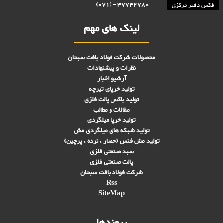
37742780 - (071)
فکس دفتر مرکزی
لینک های مهم
محصولات شرکت فولاد بافت سبحان
نظرات و پیشنهادات
آرشیو اخبار
تولید خرپای تیرچه
تولید باکس پالت فلزی
مقالات و مطالب
تولید خرپا میلگردی
تولید شبکه های ميلگردی مش
تولید مش فنس (حصار ، نرده ، پرچین)
سبد صنعتی فلزی
پالت صنعتی فلزی
شرکت فولاد بافت سبحان
Rss
SiteMap
پیوندها