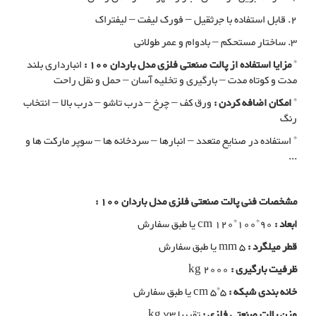
2. قابل استفاده با جرثقیل – فورک لیفت – لیفتراک
3. ساختار مستحکم – بادوام و عمر طولانی
*
مزایا استفاده از پالت صنعتی فلزی مدل باردان 100 :
انبارداری بلند
مدت و کوتاه مدت – بارگیری و تخلیه آسان – حمل و نقل راحت
*
امکان اضافه کردن :
ورق کف – چرخ – درب تاشو – درب بالا – انتخاب
رنگ
* استفاده در صنایع متعدد – انبارها – سردخانه ها – سوپر مارکت ها و
...
مشخصات فنی پالت صنعتی فلزی مدل باردان 100 :
ابعاد :
cm 120*100*90 یا طبق سفارش
قطر میلگرد :
mm 5 یا طبق سفارش
ظرفیت بارگیری :
kg 2000
خانه بندی شبکه :
cm 5*5 یا طبق سفارش
وزن پالت صنعتی فلزی :
تقریبا kg 73