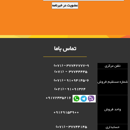
تماس باما
37742777-9 - (071)
تلفن مرکزی
37744445 - (071)
91094145-6 - (071)
شماره مستقيم فروش
91091324 - (021)
09172435216
واحد فروش
09129153900
37744145 - (071)
حسابداری