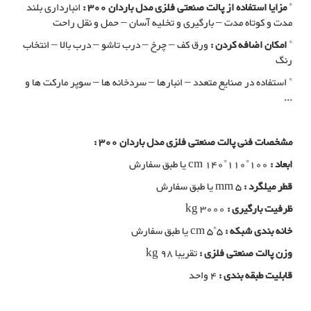
*
مزایا استفاده از پالت صنعتی فلزی مدل باردان 300 :
انبارداری بلند
مدت و کوتاه مدت – بارگیری و تخلیه آسان – حمل و نقل راحت
*
امکان اضافه کردن :
ورق کف – چرخ – درب تاشو – درب بالا – انتخاب
رنگ
* استفاده در صنایع متعدد – انبارها – سردخانه ها – سوپر مارکت ها و
...
مشخصات فنی پالت صنعتی فلزی مدل باردان 300 :
ابعاد :
cm 140*110*100 یا طبق سفارش
قطر میلگرد :
mm 5 یا طبق سفارش
ظرفیت بارگیری :
kg 3000
خانه بندی شبکه :
cm 5*5 یا طبق سفارش
وزن پالت صنعتی فلزی :
تقریبا kg 98
قابلیت طبقه بندی :
4 واحد