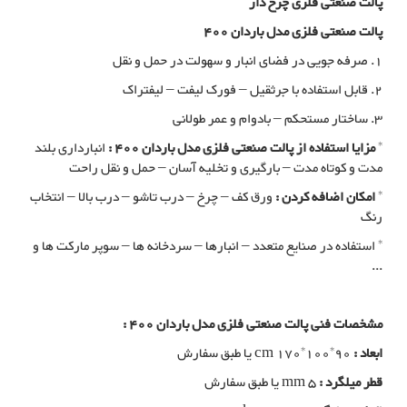
پالت صنعتی فلزی چرخ دار
پالت صنعتی فلزی مدل باردان 400
1. صرفه جویی در فضای انبار و سهولت در حمل و نقل
2. قابل استفاده با جرثقیل – فورک لیفت – لیفتراک
3. ساختار مستحکم – بادوام و عمر طولانی
*
مزایا استفاده از پالت صنعتی فلزی مدل باردان 400 :
انبارداری بلند
مدت و کوتاه مدت – بارگیری و تخلیه آسان – حمل و نقل راحت
*
امکان اضافه کردن :
ورق کف – چرخ – درب تاشو – درب بالا – انتخاب
رنگ
* استفاده در صنایع متعدد – انبارها – سردخانه ها – سوپر مارکت ها و
...
مشخصات فنی پالت صنعتی فلزی مدل باردان 400 :
ابعاد :
cm 170*100*90 یا طبق سفارش
قطر میلگرد :
mm 5 یا طبق سفارش