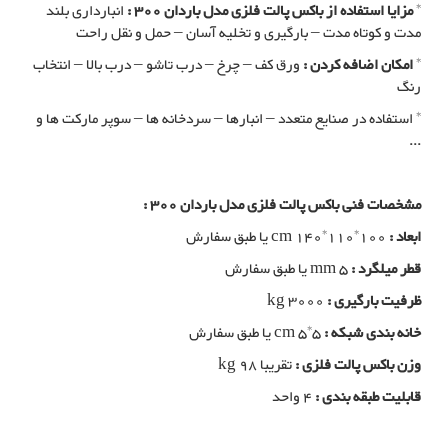
*
مزایا استفاده از باکس پالت فلزی مدل باردان 300 :
انبارداری بلند
مدت و کوتاه مدت – بارگیری و تخلیه آسان – حمل و نقل راحت
*
امکان اضافه کردن :
ورق کف – چرخ – درب تاشو – درب بالا – انتخاب
رنگ
* استفاده در صنایع متعدد – انبارها – سردخانه ها – سوپر مارکت ها و
...
مشخصات فنی باکس پالت فلزی مدل باردان 300 :
ابعاد :
cm 140*110*100 یا طبق سفارش
قطر میلگرد :
mm 5 یا طبق سفارش
ظرفیت بارگیری :
kg 3000
خانه بندی شبکه :
cm 5*5 یا طبق سفارش
وزن باکس پالت فلزی :
تقریبا kg 98
قابلیت طبقه بندی :
4 واحد