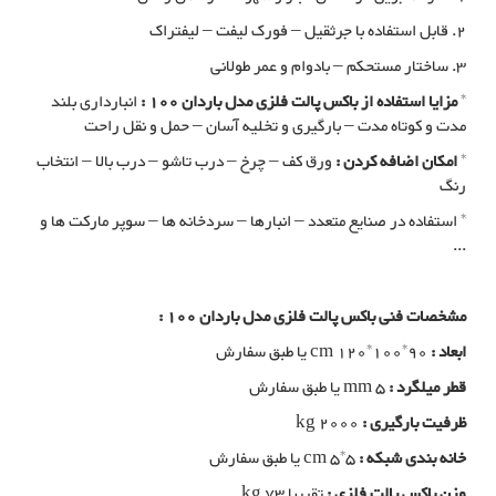
2. قابل استفاده با جرثقیل – فورک لیفت – لیفتراک
3. ساختار مستحکم – بادوام و عمر طولانی
*
مزایا استفاده از باکس پالت فلزی مدل باردان 100 :
انبارداری بلند
مدت و کوتاه مدت – بارگیری و تخلیه آسان – حمل و نقل راحت
*
امکان اضافه کردن :
ورق کف – چرخ – درب تاشو – درب بالا – انتخاب
رنگ
* استفاده در صنایع متعدد – انبارها – سردخانه ها – سوپر مارکت ها و
...
مشخصات فنی باکس پالت فلزی مدل باردان 100 :
ابعاد :
cm 120*100*90 یا طبق سفارش
قطر میلگرد :
mm 5 یا طبق سفارش
ظرفیت بارگیری :
kg 2000
خانه بندی شبکه :
cm 5*5 یا طبق سفارش
وزن باکس پالت فلزی :
تقریبا kg 73