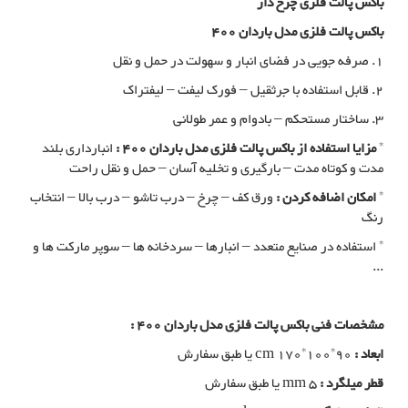
باکس پالت فلزی چرخ دار
باکس پالت فلزی مدل باردان 400
1. صرفه جویی در فضای انبار و سهولت در حمل و نقل
2. قابل استفاده با جرثقیل – فورک لیفت – لیفتراک
3. ساختار مستحکم – بادوام و عمر طولانی
*
مزایا استفاده از باکس پالت فلزی مدل باردان 400 :
انبارداری بلند
مدت و کوتاه مدت – بارگیری و تخلیه آسان – حمل و نقل راحت
*
امکان اضافه کردن :
ورق کف – چرخ – درب تاشو – درب بالا – انتخاب
رنگ
* استفاده در صنایع متعدد – انبارها – سردخانه ها – سوپر مارکت ها و
...
مشخصات فنی باکس پالت فلزی مدل باردان 400 :
ابعاد :
cm 170*100*90 یا طبق سفارش
قطر میلگرد :
mm 5 یا طبق سفارش