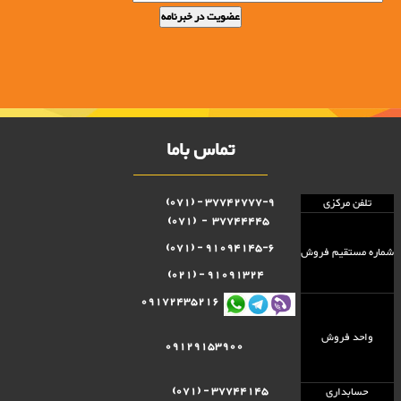
تماس باما
37742777-9 - (071)
تلفن مرکزی
37744445 - (071)
91094145-6 - (071)
شماره مستقيم فروش
91091324 - (021)
09172435216
واحد فروش
09129153900
37744145 - (071)
حسابداری