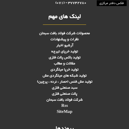
37742780 - (071)
فکس دفتر مرکزی
لینک های مهم
محصولات شرکت فولاد بافت سبحان
نظرات و پیشنهادات
آرشیو اخبار
تولید خرپای تیرچه
تولید باکس پالت فلزی
مقالات و مطالب
تولید خرپا میلگردی
تولید شبکه های ميلگردی مش
تولید مش فنس (حصار ، نرده ، پرچین)
سبد صنعتی فلزی
پالت صنعتی فلزی
شرکت فولاد بافت سبحان
Rss
SiteMap
پیوندها