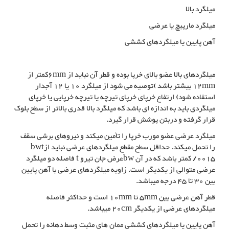
میلگرد بالا
میلگرد مارپیچ یا عرضی
آهن پایین یا میلگردهای کششی
میلگردهای بالا عضو بالای خرپا بوده و قطر آن نباید از 6mmکمتر از
12mm بیشتر باشد )توصیه می شود از میلگرد 10 یا 12 آجدار
استفاده شود) ارتفاع خرپای خرپای تیرچه یا تیرچه خرپایی یا خرپای
میلگردی باید به اندازه ای باشد که میلگرد بالا قدری بالاتر از سطح بلوک
قرار گرفته و دربتن پوشش قرار گیرد.
میلگرد عرضی عضو مورب خرپا را تأمین میکند و نیروهای برشی سقف
را تحمل میکند. حداقل سطح مقطع میلگردهای عرضی نباید ازbwt
0015/ کمتر باشد که در آن bwعرض جان تیرو t فاصله دو میلگرد
عرضی متوالی از یکدیگر است. زاویه میلگردهای عرضی با آهن پایین
بین 30 تا 45 درجه میباشد.
قطر آهن عرضی بین 5mm تا 10mm است و حداکثر فاصله
میلگردهای عرضی از یکدیگر 20cm میباشد.
آهن پایین یا میلگردهای کششی ممان های مثبت وسط دهانه را تحمل