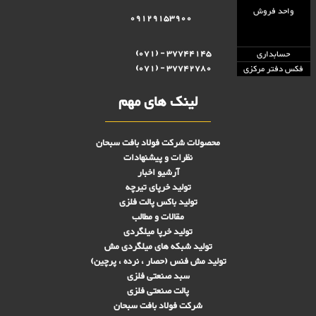
واحد فروش
09129153900
37744145 - (071)
حسابداری
37742780 - (071)
فکس دفتر مرکزی
لینک های مهم
محصولات شرکت فولاد بافت سبحان
نظرات و پیشنهادات
آرشیو اخبار
تولید خرپای تیرچه
تولید باکس پالت فلزی
مقالات و مطالب
تولید خرپا میلگردی
تولید شبکه های ميلگردی مش
تولید مش فنس (حصار ، نرده ، پرچین)
سبد صنعتی فلزی
پالت صنعتی فلزی
شرکت فولاد بافت سبحان