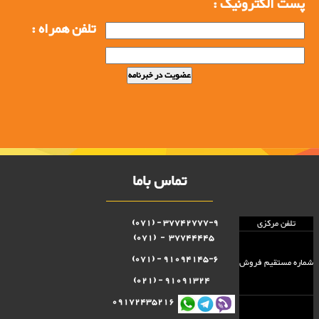
پست الکترونیک :
تلفن همراه :
تماس باما
37742777-9 - (071)
تلفن مرکزی
37744445 - (071)
91094145-6 - (071)
شماره مستقيم فروش
91091324 - (021)
09172435216