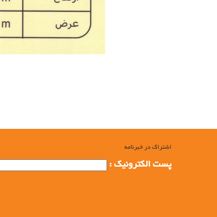
تولید مش فنس (حصار ، نرده ، پرچین)
معرفی فنس, کاربرد فنس, روش استفاده از فنس, تولید کننده فنس, ج
حصار , انواع پرچین, انواع نرده, تولید کننده حصار, تولید کننده نرد
پرچین, تولیدات نرده,شرکت فولاد بافت, تولبد تیرچه, تولید مش, تولی
پرچین,تولید شبکه,تولید میلگردی,تولید میلگرد, تولید مش فنس (حصا
شرکت فولاد بافت سبحان
اشتراک در خبرنامه
پست الکترونیک :