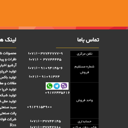
تماس باما
لینک ها
محصولات شر
37742777-9 - (071)
تلفن مرکزی
نظرات و پی
37744445 - (071)
آرشیو اخبار
شماره مستقيم
91094145-6 - (071)
تولید خرپای
فروش
91091324 - (021)
تولید باکس 
مقالات و مط
تولید خرپا 
09172435216
تولید شبکه
واحد فروش
تولید مش فن
09129153900
سبد صنعتی 
پالت صنعتی
شرکت فولاد
37744145 - (071)
حسابداری
Rss
37742780 - (071)
فکس دفتر مرکزی