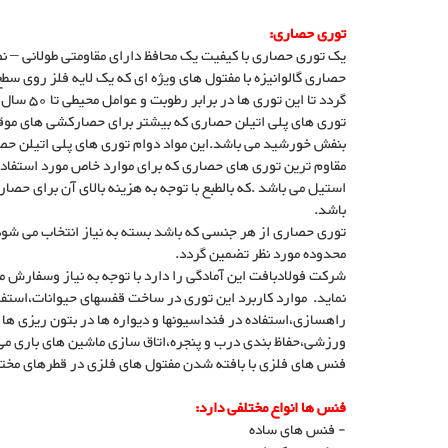
توری حصاری:
یک توری حصاری با کیفیت یک محافظ دارای مقاومتی طولانی – نص
حصاری گالوانیزه با مفتول های ویژه ای که یک لایه فلز روی سط
گردد تا این توری ها در برابر رطوبت و عوامل محیطی تا 50 سال دوام خود را حفظ نماید.
بنفش خورشید می باشد.این مواد دوام توری های پلی اتیلن حصاری را در طبیعت ت
مقاوم ترین توری های حصاری که برای موارد خاص مورد استفاده
استیل می باشد .که بالطبع با توجه به هزینه بالای آن برای حصا
باشد.
توری حصاری از هر جنسی که باشد بسته به نیاز انتخاب می شود 
محدوده مورد نظر تضمین گردد.
شرکت فولادبافت این آمادگی را دارد با توجه به نیاز وسفارش م
نماید. موارد کاربرد این توری در ساخت قفسهای حیوانات،استفا
راهسازی،استفاده در فنداسیونها و دیواره ها در بتون ریزی ه
ورزشی،حفاظ بندی درب و پنجره،اتاق سازی ماشین های باری م
فنس های فلزی با بافته شدن مفتول های فلزی در قطرهای مخت
فنس ها انواع مختلفی دارد:
- فنس های ساده