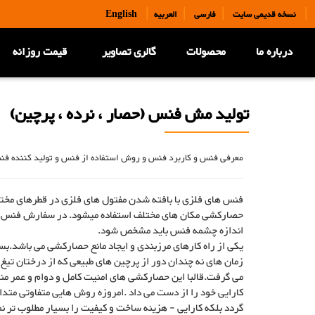
|
|
|
|
نسخه قدیمی سایت
فارسی
العربیه
English
درباره ما
محصولات
گالری تصاویر
قیمت روزانه
تولید مش فنس (حصار ، نرده ، پرچین)
معرفی فنس و کاربرد فنس و روش استفاده از فنس و تولید کننده فن
فنس های فلزی با بافته شدن مفتول های فلزی در قطرهای مخت
حصارکشی مکان های مختلف استفاده میشود. در سفارش فنس پا
اندازه چشمه فنس باید مشخص شود.
یکی از راه کارهای مرزبندی و ایجاد مانع حصارکشی می باشد.بس
زمان های نه چندان دور از پرچین های طبیعی که از درختان تیغ
می گرفت.قالبا این حصارکشی های امنیت کامل و دوام و عمر م
کارایی خود را از دست می داد .امروزه روش هایی متفاوتی متد
گردد بلکه کارایی - هزینه ساخت و کیفیت را بسیار مطلوب تر ن