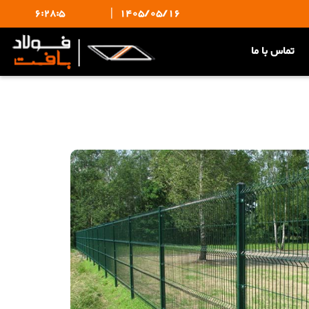
6:28:5
|
1405/05/16
تماس با ما