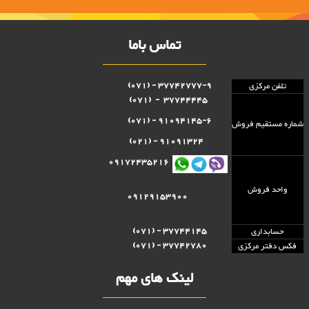
تماس باما
37742777-9 - (071)
تلفن مرکزی
37744445 - (071)
91094145-6 - (071)
شماره مستقيم فروش
91091324 - (021)
09172435216
واحد فروش
09129153900
37744145 - (071)
حسابداری
37742780 - (071)
فکس دفتر مرکزی
لینک های مهم