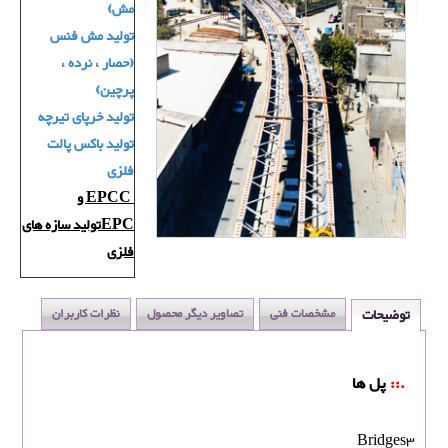
مش)
تولید مش فنس
(حصار ، نرده ،
پرچین)
تولید خرپای تیرچه
تولید باکس پالت
فلزی
EPCC و
EPCتولید سازه های
فلزی
توضیحات
مشخصات فنی
تصاویر دیگر محصول
نظرات کاربران
.::
پل ها
Bridges3