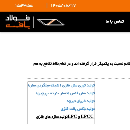
15:33:55
|
1405/05/17
تماس با ما
وایای قائم نسبت به یکدیگر قرار گرفته اند و در تمام نقاط تقاطع به هم
تولید توری مش فلزی ( شبکه میلگردی مش)
تولید مش فنس (حصار ، نرده ، پرچین)
تولید خرپای تیرچه
تولید باکس پالت فلزی
EPCC و EPCتولید سازه های فلزی