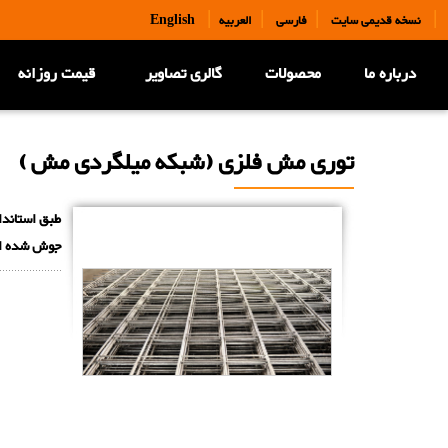
|
|
|
|
نسخه قدیمی سایت
فارسی
العربیه
English
درباره ما
محصولات
گالری تصاویر
قیمت روزانه
توری مش فلزی (شبکه میلگردی مش )
جوش شده ان