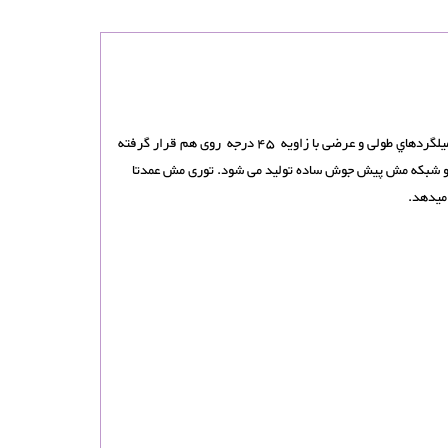
از شبکه های میلگردی مش برای مسلح کردن بتن در انواع پروژه های کوچک و بزرگ ساختمانی و صنعتی مورد استفاده میشود . در ساخت شبکه میلگردی، میلگردهاي طولی و عرضی با زاویه 45 درجه روی هم قرار گرفته
 و شبکه مش پیش جوش ساده تولید می شود. توری مش عمدتا
میدهد.