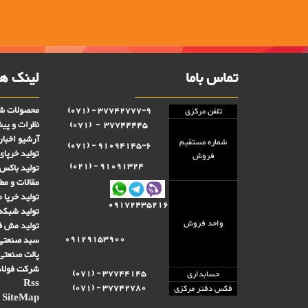
تماس باما
لینک ها
محصولات شر
37742777-9 - (071)
تلفن مرکزی
نظرات و پی
37744445 - (071)
آرشیو اخبار
شماره مستقيم
91094145-6 - (071)
تولید خرپای
فروش
91091324 - (021)
تولید باکس 
مقالات و مط
تولید خرپا 
09172435216
تولید شبکه
واحد فروش
تولید مش فن
09129153900
سبد صنعتی 
پالت صنعتی
شرکت فولاد
37744145 - (071)
حسابداری
Rss
37742780 - (071)
فکس دفتر مرکزی
SiteMap