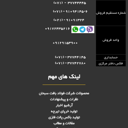
37744445 - (071)
91094145-6 - (071)
شماره مستقيم فروش
91091324 - (021)
09172435216
واحد فروش
09129153900
37744145 - (071)
حسابداری
37742780 - (071)
فکس دفتر مرکزی
لینک های مهم
محصولات شرکت فولاد بافت سبحان
نظرات و پیشنهادات
آرشیو اخبار
تولید خرپای تیرچه
تولید باکس پالت فلزی
مقالات و مطالب