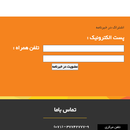
اشتراک در خبرنامه
پست الکترونیک :
تلفن همراه :
تماس باما
37742777-9 - (071)
تلفن مرکزی