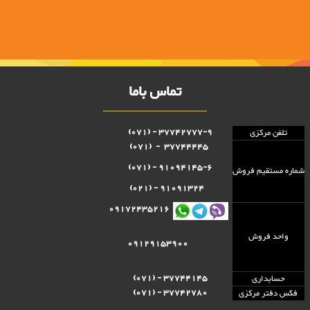
تماس باما
37742777-9 - (071)
تلفن مرکزی
37744445 - (071)
91094145-6 - (071)
شماره مستقيم فروش
91091324 - (021)
09172435216
واحد فروش
09129153900
37744145 - (071)
حسابداری
37742780 - (071)
فکس دفتر مرکزی