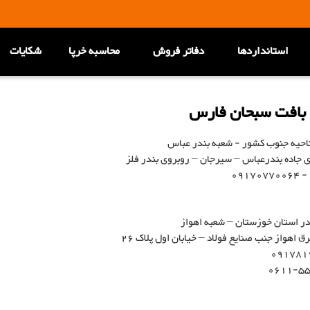
استانداردها
دفاتر فروش
محاسبه خرپا
شکایات
 بافت سبحان فارس
احیه جنوب کشور - شعبه بندر عباس
ای جاده بندرعباس – سیرجان – روبروی بندر فلز
ر استان خوزستان – شعبه اهواز
اهواز جنب صنایع فولاد – خیابان اول پلاک 26
091781
0611-5