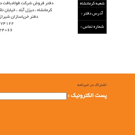
دفتر فروش شرکت فولادبافت در 
شعبه کرمانشاه
کرمانشاه ، دیزل آباد ، خیابان ت
آدرس دفتر :
دفتر خرپاسازان شیراز
274122
شماره تماس :
24066
نمایندگی ها و دفاتر فروش شرکت فولاد بافت سبحان فارس
دفاتر فروش شرکت فولاد بافت سبحان فارس , نمایندگی ها و دفاتر فرو
تیرچه, تولید بلوک, تولید خرپا, تولید مش, تولید فنس, تولید حصار, ت
میلگردی, میلگرد,fooladbaft
اشتراک در خبرنامه
پست الکترونیک :