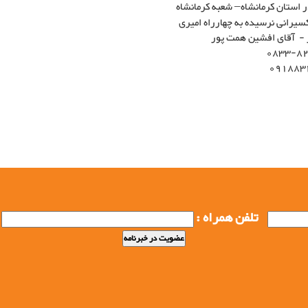
استان کرمانشاه– شعبه کرمانشاه
اکسیرانی نرسیده به چهارراه امیری
 - آقای افشین همت پور
0833-8
091883
ش شرکت فولاد بافت سبحان فارس,شرکت فولاد بافت سبحان, شرکت فولاد بافت, تولید خرپا,
ولید حصارکشی, تولید نرده, تولید پرچین, تولید شبکه, تولید میلگردی, تولید میلگرد, تی
تلفن همراه :