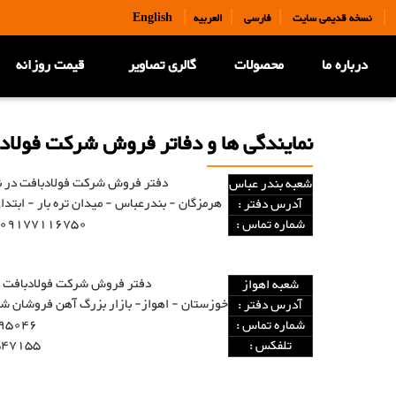
|
|
|
|
نسخه قدیمی سایت
فارسی
العربیه
English
درباره ما
محصولات
گالری تصاویر
قیمت روزانه
نمایندگی ها و دفاتر فروش شرکت فولاد
دفتر فروش شرکت فولادبافت در ن
شعبه بندر عباس
هرمزگان - بندرعباس - میدان تره بار - ابتد
آدرس دفتر :
09177116750 - 09170770064
شماره تماس :
دفتر فروش شرکت فولادبافت د
شعبه اهواز
خوزستان - اهواز- بازار بزرگ آهن فروشان شرق 
آدرس دفتر :
95046
شماره تماس :
547155
تلفکس :