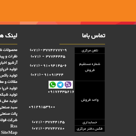
تماس باما
لینک ها
محصولات شر
37742777-9 - (071)
تلفن مرکزی
نظرات و پی
37744445 - (071)
آرشیو اخبار
شماره مستقيم
91094145-6 - (071)
تولید خرپای
فروش
91091324 - (021)
تولید باکس 
مقالات و مط
تولید خرپا 
09172435216
تولید شبکه
واحد فروش
تولید مش فن
09129153900
سبد صنعتی 
پالت صنعتی
شرکت فولاد
37744145 - (071)
حسابداری
Rss
37742780 - (071)
فکس دفتر مرکزی
SiteMap