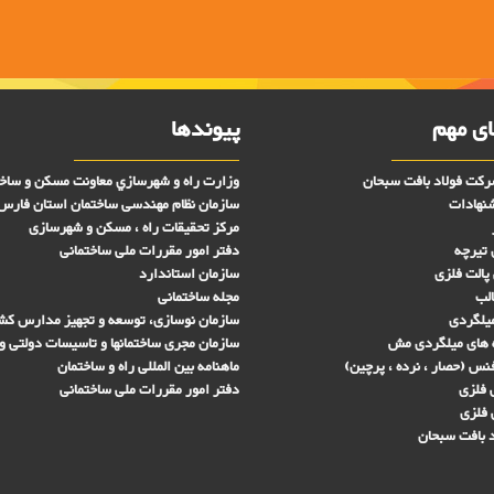
ی مهم
پیوندها
کت فولاد بافت سبحان
وزارت راه و شهرسازي معاونت مسکن و ساخ
شنهادات
سازمان نظام مهندسی ساختمان استان فارس
مرکز تحقیقات راه ، مسکن و شهرسازی
 تیرچه
دفتر امور مقررات ملی ساختمانی
پالت فلزی
سازمان استاندارد
الب
مجله ساختمانی
میلگردی
سازمان نوسازی، توسعه و تجهیز مدارس کش
 های ميلگردی مش
سازمان مجری ساختمانها و تاسيسات دولتی و
س (حصار ، نرده ، پرچین)
ماهنامه بین المللی راه و ساختمان
فلزی
دفتر امور مقررات ملی ساختمانی
 فلزی
 بافت سبحان