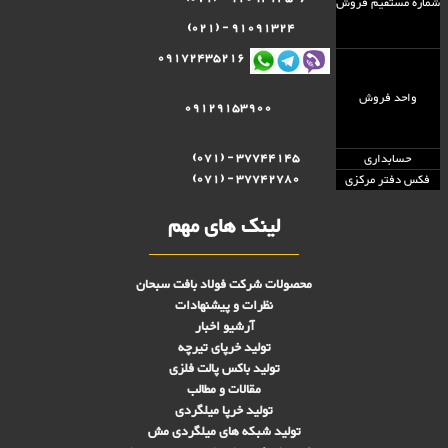
شماره مستقيم فروش
91091324 - (021)
09172435216
واحد فروش
09129153900
37744145 - (071)
حسابداری
37742780 - (071)
فکس دفتر مرکزی
لینک های مهم
محصولات شرکت فولاد بافت سبحان
نظرات و پیشنهادات
آرشیو اخبار
تولید خرپای تیرچه
تولید باکس پالت فلزی
مقالات و مطالب
تولید خرپا میلگردی
تولید شبکه های ميلگردی مش