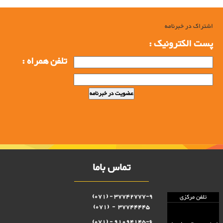
اشتراک در خبرنامه
پست الکترونیک :
تلفن همراه :
تماس باما
37742777-9 - (071)
تلفن مرکزی
37744445 - (071)
91094145-6 - (071)