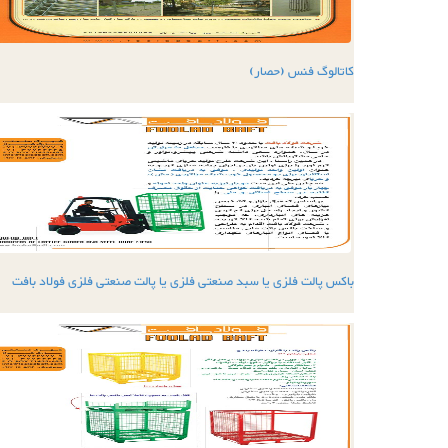
کاتالوگ فنس (حصار)
باکس پالت فلزی یا سبد صنعتی فلزی یا پالت صنعتی فلزی فولاد بافت