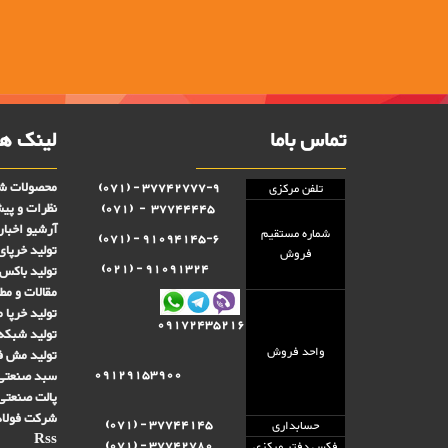
تماس باما
لینک ها
محصولات شر
37742777-9 - (071)
تلفن مرکزی
نظرات و پی
37744445 - (071)
آرشیو اخبار
شماره مستقيم
91094145-6 - (071)
تولید خرپای
فروش
91091324 - (021)
تولید باکس 
مقالات و مط
تولید خرپا 
09172435216
تولید شبکه
واحد فروش
تولید مش فن
09129153900
سبد صنعتی 
پالت صنعتی
شرکت فولاد
37744145 - (071)
حسابداری
Rss
37742780 - (071)
فکس دفتر مرکزی