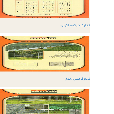
کاتالوگ شبکه میلگردی
کاتالوگ فنس (حصار)