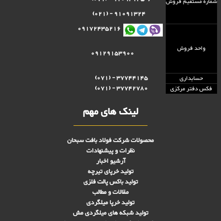
شماره مستقيم فروش
91091324 - (021)
09172435216
واحد فروش
09129153900
37744145 - (071)
حسابداری
37742780 - (071)
فکس دفتر مرکزی
لینک های مهم
محصولات شرکت فولاد بافت سبحان
نظرات و پیشنهادات
آرشیو اخبار
تولید خرپای تیرچه
تولید باکس پالت فلزی
مقالات و مطالب
تولید خرپا میلگردی
تولید شبکه های ميلگردی مش