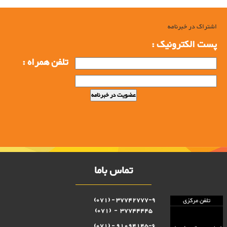
اشتراک در خبرنامه
پست الکترونیک :
تلفن همراه :
تماس باما
37742777-9 - (071)
تلفن مرکزی
37744445 - (071)
91094145-6 - (071)