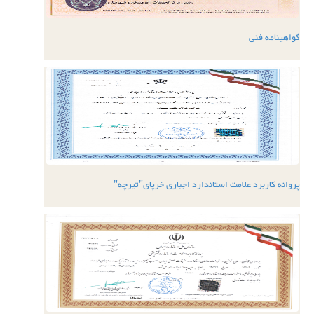
گواهینامه فنی
پروانه کاربرد علامت استاندارد اجباری خرپای"تیرچه"