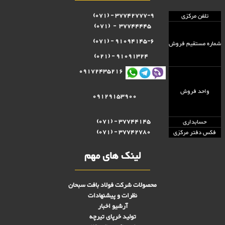
37742777-9 - (071)
تلفن مرکزی
37744445 - (071)
91094145-6 - (071)
شماره مستقيم فروش
91091324 - (021)
09172435216
واحد فروش
09129153900
37744145 - (071)
حسابداری
37742780 - (071)
فکس دفتر مرکزی
لینک های مهم
محصولات شرکت فولاد بافت سبحان
نظرات و پیشنهادات
آرشیو اخبار
تولید خرپای تیرچه