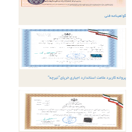
گواهینامه فنی
پروانه کاربرد علامت استاندارد اجباری خرپای"تیرچه"