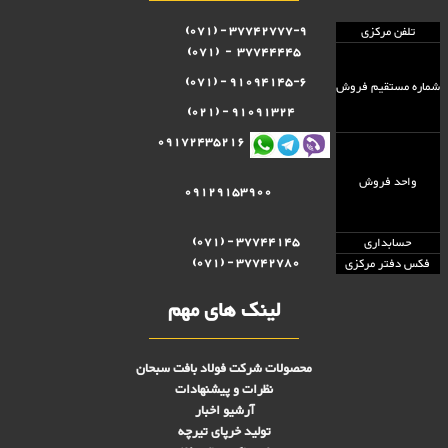
37742777-9 - (071)
تلفن مرکزی
37744445 - (071)
91094145-6 - (071)
شماره مستقيم فروش
91091324 - (021)
09172435216
واحد فروش
09129153900
37744145 - (071)
حسابداری
37742780 - (071)
فکس دفتر مرکزی
لینک های مهم
محصولات شرکت فولاد بافت سبحان
نظرات و پیشنهادات
آرشیو اخبار
تولید خرپای تیرچه