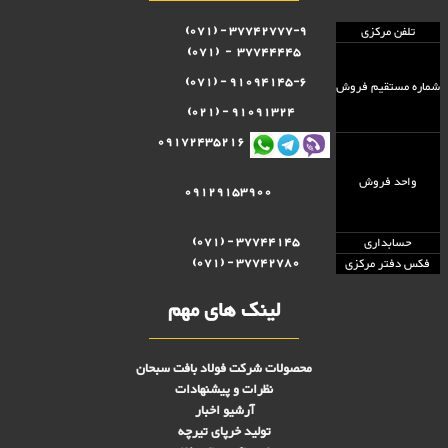
37742777-9 - (071)
تلفن مرکزی
37744445 - (071)
91094145-6 - (071)
شماره مستقيم فروش
91091324 - (021)
09172435216
واحد فروش
09129153900
37744145 - (071)
حسابداری
37742780 - (071)
فکس دفتر مرکزی
لینک های مهم
محصولات شرکت فولاد بافت سبحان
نظرات و پیشنهادات
آرشیو اخبار
تولید خرپای تیرچه