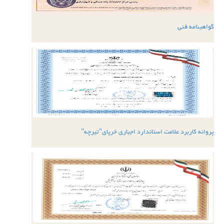
گواهینامه فنی
پروانه کاربرد علامت استاندارد اجباری خرپای"تیرچه"