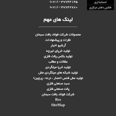
37744145 - (071)
حسابداری
37742780 - (071)
فکس دفتر مرکزی
لینک های مهم
محصولات شرکت فولاد بافت سبحان
نظرات و پیشنهادات
آرشیو اخبار
تولید خرپای تیرچه
تولید باکس پالت فلزی
مقالات و مطالب
تولید خرپا میلگردی
تولید شبکه های ميلگردی مش
تولید مش فنس (حصار ، نرده ، پرچین)
سبد صنعتی فلزی
پالت صنعتی فلزی
شرکت فولاد بافت سبحان
Rss
SiteMap