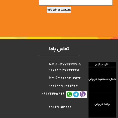
تماس باما
37742777-9 - (071)
تلفن مرکزی
37744445 - (071)
91094145-6 - (071)
شماره مستقيم فروش
91091324 - (021)
09172435216
واحد فروش
09129153900