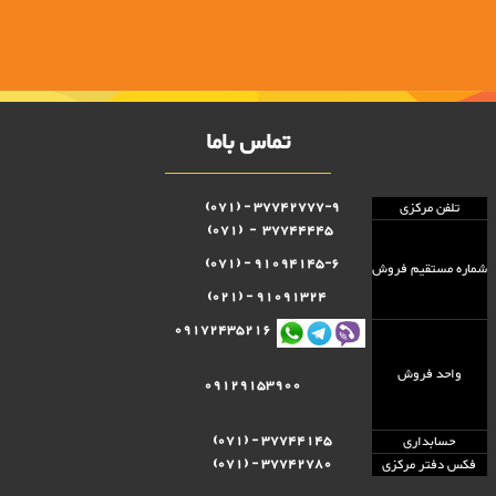
تماس باما
37742777-9 - (071)
تلفن مرکزی
37744445 - (071)
91094145-6 - (071)
شماره مستقيم فروش
91091324 - (021)
09172435216
واحد فروش
09129153900
37744145 - (071)
حسابداری
37742780 - (071)
فکس دفتر مرکزی