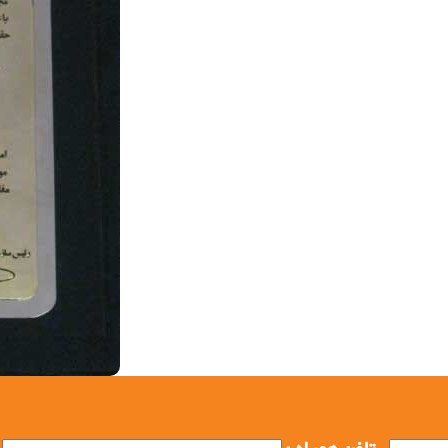
ندگان استان فارس در سال 1392معرفی شدند, شرکت فولاد بافت سبحان, شرکت فولاد بافت, تولید خرپا,
تولید بلوک, تولید خرپا, تولید مش, تولید فنس, تولید حصار,
ی, تولید میلگرد, تیرچه, بلوک, خرپا, مش, فنس, حصار,