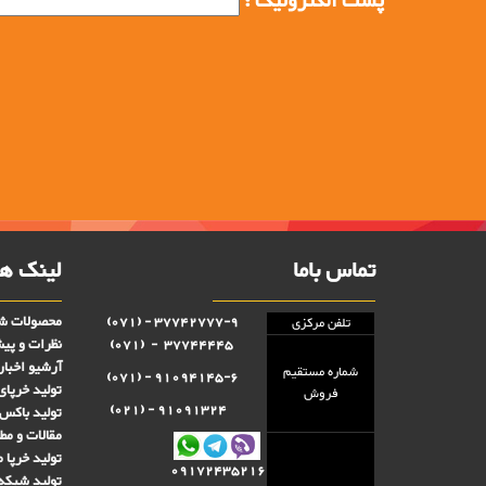
پست الکترونیک :
تماس باما
لینک ها
محصولات شر
37742777-9 - (071)
تلفن مرکزی
نظرات و پی
37744445 - (071)
آرشیو اخبار
شماره مستقيم
91094145-6 - (071)
تولید خرپای
فروش
91091324 - (021)
تولید باکس 
مقالات و مط
تولید خرپا 
09172435216
تولید شبکه