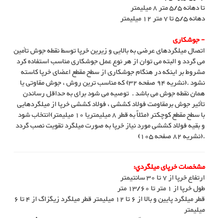
تا دهانه 5/5 متر 8 میلیمتر
دهانه 5/5 تا 7 متر 12 میلیمتر
- جوشکاری
اتصال میلگردهای عرضی به بالایی و زیرین خرپا توسط نقطه جوش تأمین
می گردد و البته می توان از هر نوع عمل جوشکاری مناسب استفاده کرد
مشروط بر اینکه در هنگام جوشکاری از سطح مقطع اعضای خرپا کاسته
نشود .(نشریه 94 صفحه 32) که مناسب ترین روش ، جوش مقاوتی یا
همان نقطه جوش می باشد . توصیه می شود برای به حداقل رساندن
تأثیر جوش برمقاومت فولاد کششی ، فولاد کششی خرپا از میلگردهایی
با سطح مقطع کوچکتر (مثلاً به قطر 8 میلیمتریا 10 میلیمتر)انتخاب شود
و بقیه فولاد کششی مورد نیاز خرپا به صورت میلگرد تقویت نصب گردد
.(نشریه 82 صفحه 105)
مشخصات خرپای ميلگردي:
ارتفاع خرپا از 7 تا 30 سانتيمتر
طول خرپا از 1 متر تا 13/60 متر
قطر ميلگرد پايين و بالا از 6 تا 12 ميليمتر قطر ميلگرد زيگزاگ از 4 تا 6
ميليمتر