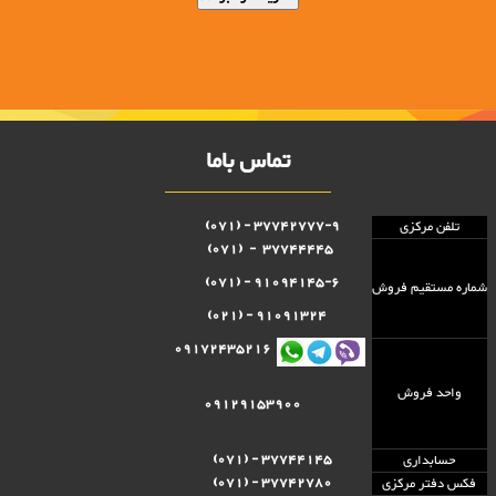
تماس باما
37742777-9 - (071)
تلفن مرکزی
37744445 - (071)
91094145-6 - (071)
شماره مستقيم فروش
91091324 - (021)
09172435216
واحد فروش
09129153900
37744145 - (071)
حسابداری
37742780 - (071)
فکس دفتر مرکزی