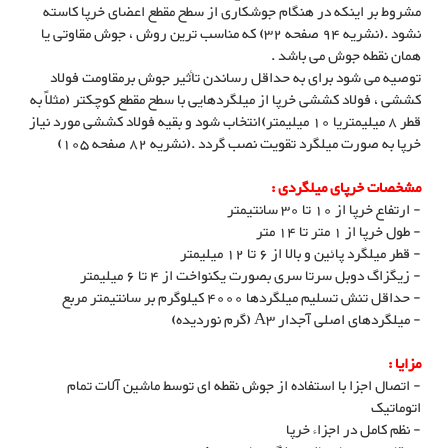
مشروط بر اینکه در هنگام جوشکاری از سطح مقطع اعضای خرپا کاسته
نشود .(نشریه 94 صفحه 32) که مناسب ترین روش ، جوش مقاوتی یا
همان نقطه جوش می باشد .
توصیه می شود برای به حداقل رساندن تأثیر جوش برمقاومت فولاد
کششی ، فولاد کششی خرپا از میلگردهایی با سطح مقطع کوچکتر (مثلاً به
قطر 8 میلیمتریا 10 میلیمتر)انتخاب شود و بقیه فولاد کششی مورد نیاز
خرپا به صورت میلگرد تقویت نصب گردد .(نشریه 82 صفحه 105)
مشخصات خرپای میلگردی :
- ارتفاع خرپا از 10 تا 30 سانتیمتر
- طول خرپا از 1 متر تا 14 متر
- قطر میلگرد پائین و بالا از 6 تا 12 میلیمتر
- زیگزاگ دوبل سرتا سری بصورت یکنواخت از 4 تا 6 میلیمتر
- حداقل تنش تسلیم میلگردها 4000 کیلوگرم بر سانتیمتر مربع
- میلگردهای اصلی آجدار A3 (گرم نوردیده)
مزایا :
- اتصال اجزا با استفاده از جوش نقطه ای توسط ماشین آلات تمام
اتوماتیک
- نظم کامل در اجزاء خرپا