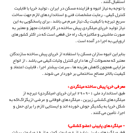
استقبال کنند .
با توجه به نیاز انبوه و فزاینده مسکن در ایران ، تولید خرپا با قابلیت
کنترل کیفی ، رعایت مشخصات فنی و استانداردهای لازم جهت ساخت
سریع تیرچه با کیفیت یک نیاز مبرم می باشد ، برای پاسخگویی به این
نیاز تولید خرپای میلگردی پیش ساخته در کارخانجات مجهز و معتبر به
صورت ماشینی و مکانیزه یک راه حل قطعی است که در اکثر کشورهای
اروپایی به اجرا در آمده است .
بنابراین انبوه سازان مسکن با استفاده از خرپای پیش ساخته سازندگان
معتبر که محصولات آن ها دارای کنترل وثبات کیفی می باشد ، از انواع
مزایایی همچون کاهش هزینه ها ، سرعت بیشتر اجرا ، قابلیت اعتماد و
کیفیت بالاتر مصالح ساختمانی بر خوردار می شوند .
معرفی خرپا پیش ساخته میلگردی :
طبق استاندارد ملی 1-2909 ایران خرپای (میلگردی) تیرچه از
میلگردهای کششی زیرین ، میلگردهای فوقانی و عرضی (زیگزاگ)که به
شکل خرپا به یکدیگر جوش خورده اند و ایستایی لازم را برای حمل و
اجراء تأمین می کنند .
- میلگردهای پایینی (عضو کششی)
قطر میلگردهای پایینی نباید از 8 میلیمتر کمتر و از 16 میلیمتر بیشتر