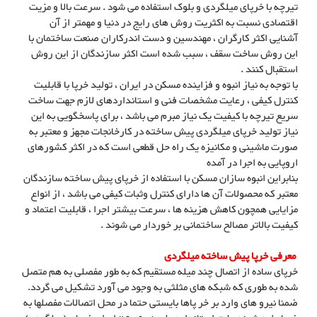
تیرچه با خرپای میلگردی و بلوک استفاده می شود . سرعت بالا و مزیت
اقتصادی نسبت به اکثریت روش های رایج در دنیا و مهمتر از آن
آشنایی اکثر کارگران ، مهندسین و دست اندرکاران صنعت ساختمان با
این روش ساخت سقف ، سبب شده است اکثر سازندگان از این روش
استقبال کنند .
با توجه به نیاز انبوه و فزاینده مسکن در ایران ، تولید خرپا با قابلیت
کنترل کیفی ، رعایت مشخصات فنی و استانداردهای لازم جهت ساخت
سریع تیرچه با کیفیت یک نیاز مبرم می باشد ، برای پاسخگویی به این
نیاز تولید خرپای میلگردی پیش ساخته در کارخانجات مجهز و معتبر به
صورت ماشینی و مکانیزه یک راه حل قطعی است که در اکثر کشورهای
اروپایی به اجرا در آمده
بنابراین انبوه سازان مسکن با استفاده از خرپای پیش ساخته سازندگان
معتبر که محصولات آن ها دارای کنترل وثبات کیفی می باشد ، از انواع
مزایایی همچون کاهش هزینه ها ، سرعت بیشتر اجرا ، قابلیت اعتماد و
کیفیت بالاتر مصالح ساختمانی بر خوردار می شوند .
معرفی خرپا پیش ساخته میلگردی
خرپای ساده از اتصال چند میله مستقیم که به طور مفصلی به هم متصل
شده به طوری که شبکه های مثلثی به وجود می آورد تشکیل می گردد.
ضمنا نیرو های وارد بر خر پاها بایستی حتما در محل اتصالات مفصلها به