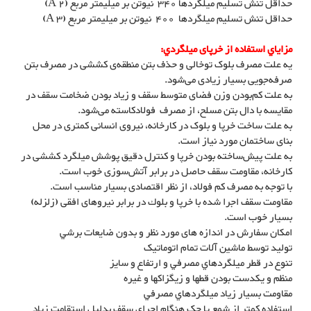
حداقل تنش تسليم ميلگردها 340 نیوتن بر میلیمتر مربع (A 2)
حداقل تنش تسليم ميلگردها 400 نیوتن بر میلیمتر مربع (A 3)
مزاياي استفاده از خرپای ميلگردي:
یه علت مصرف بلوک‌ توخالی و حذف بتن منطقه‌ی کششی در مصرف بتن
صرفه‌جویی بسیار زیادی می‌شود.
به علت کم‌بودن وزن فضای متوسط سقف و زیاد بودن ضخامت سقف در
مقایسه با دال بتن مسلح، از مصرف فولادکاسته می‌شود.
به علت ساخت خرپا و بلوک در کارخانه، نیروی انسانی کمتری در محل
بنای ساختمان مورد نیاز است.
به علت پیش‌ساخته بودن خرپا و کنترل دقیق پوشش میلگرد کششی در
کارخانه، مقاومت سقف حاصل در برابر آتش‌سوزی خوب است.
با توجه به مصرف کم فولاد، از نظر اقتصادی بسیار مناسب است.
مقاومت سقف اجرا شده با خرپا و بلوك در برابر نيروهای افقی (زلزله)
بسيار خوب است.
امکان سفارش در اندازه های مورد نظر و بدون ضايعات برشي
تولید توسط ماشين آلات تمام اتوماتيک
تنوع در قطر ميلگردهاي مصرفي و ارتفاع و سایز
منظم و یکدست بودن قطها و زیگزاکها و غیره
مقاومت بسيار زياد ميلگردهاي مصرفي
استفاده کمتر از شمع يا جک هنگام اجراي سقف بدليل استقامت زياد